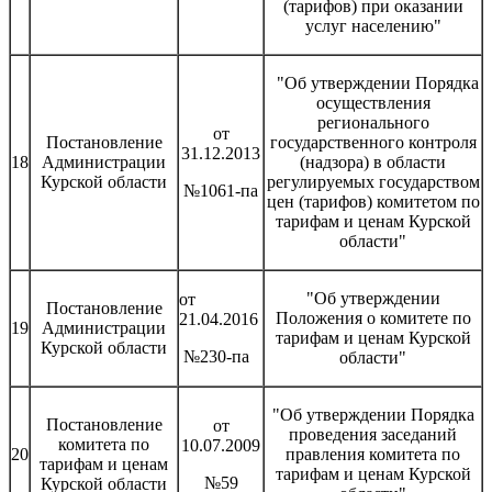
(тарифов) при оказании
услуг населению"
"Об утверждении Порядка
осуществления
регионального
от
Постановление
государственного контроля
31.12.2013
18
Администрации
(надзора) в области
Курской области
регулируемых государством
№1061-па
цен (тарифов) комитетом по
тарифам и ценам Курской
области"
"Об утверждении
от
Постановление
Положения о комитете по
21.04.2016
19
Администрации
тарифам и ценам Курской
Курской области
№230-па
области"
"Об утверждении Порядка
Постановление
от
проведения заседаний
комитета по
10.07.2009
20
правления комитета по
тарифам и ценам
тарифам и ценам Курской
№59
Курской области