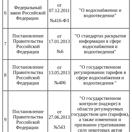
от
Федеральный
"О водоснабжении и
07.12.2011
6
закон Российской
водоотведении"
Федерации
№416-ФЗ
Постановление
"О стандартах раскрытия
от
Правительства
информации в сфере
17.01.2013
7
Российской
водоснабжения и
№6
Федерации
водоотведения"
Постановление
"О государственном
от
Правительства
регулировании тарифов в
13.05.2013
8
Российской
сфере водоснабжения и
№406
Федерации
водоотведения "
"О государственном
контроле (надзоре) в
области регулируемых
Постановление
от
государством цен (тарифов),
Правительства
27.06.2013
9
а также изменении и
Российской
признании утратившими
№543
Федерации
силу некоторых актов