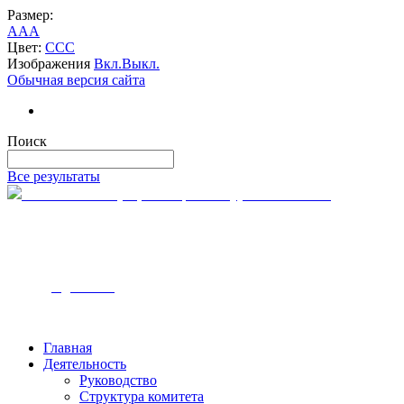
Размер:
A
A
A
Цвет:
C
C
C
Изображения
Вкл.
Выкл.
Обычная версия сайта
Поиск
Все результаты
Комитет по тарифам и ценам Курской области
305000, г. Курск
ул. Ленина, 12
Часы работы — с 9:00 до 18:00
Телефон - 8-4712-54-00-10
Email - k
tc@rkursk.ru
Главная
Деятельность
Руководство
Структура комитета