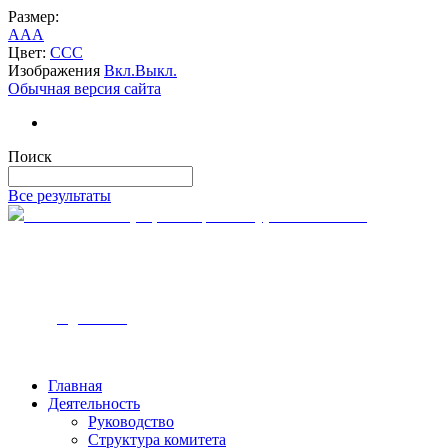
Размер:
A
A
A
Цвет:
C
C
C
Изображения
Вкл.
Выкл.
Обычная версия сайта
Поиск
Все результаты
Комитет по тарифам и ценам Курской области
305000, г. Курск
ул. Ленина, 12
Часы работы — с 9:00 до 18:00
Телефон - 8-4712-54-00-10
Email - k
tc@rkursk.ru
Главная
Деятельность
Руководство
Структура комитета