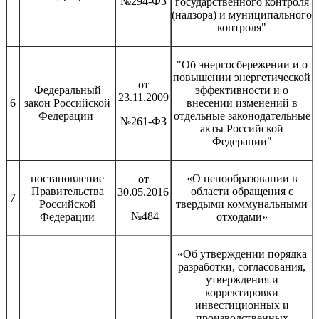
№294-ФЗ
государственного контроля
(надзора) и муниципального
контроля"
"Об энергосбережении и о
повышении энергетической
от
Федеральный
эффективности и о
23.11.2009
6
закон Российской
внесении изменений в
Федерации
отдельные законодательные
№261-ФЗ
акты Российской
Федерации"
постановление
«О ценообразовании в
от
Правительства
области обращения с
30.05.2016
7
Российской
твердыми коммунальными
№484
Федерации
отходами»
«Об утверждении порядка
разработки, согласования,
утверждения и
корректировки
инвестиционных и
производственных