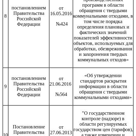
программ в области
постановлением
от
обращения с твердыми
Правительства
16.05.2016
8
коммунальными отходами, в
Российской
том числе порядка
№424
Федерации
определения плановых и
фактических значений
показателей эффективности
объектов, используемых для
обработки, обезвреживания
и захоронения твердых
коммунальных отходов»
«Об утверждении
постановлением
от
стандартов раскрытия
Правительства
21.06.2016
9
информации в области
Российской
обращения с твердыми
№564
Федерации
коммунальными отходами»
"О государственном
контроле (надзоре) в
области регулируемых
Постановление
от
государством цен (тарифов),
Правительства
27.06.2013
10
а также изменении и