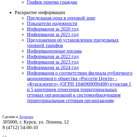
График приема граждан
Раскрытие информации
Предельная цена в ценовой зоне
Показатели надежности
Информация за 2020 год
Информация за 2021 год
Предложения об установлении предельных
уровней тарифов
Информационные письма
Информация за 2022 год
Информация за 2023 год
Информация за 2024 год
Информация о соответствии филиала публичного
акционерного общества «Россети Центр» -
«Курскэнерго» (ОГРН 1046900099498) пунктам 1
и 5 критериев отнесения территориальных
сетевых организаций к системообразующим
территориальным сетевым организациям
Сделано в
Asyncpro
305000, г. Курск, ул. Ленина, 12
8 (4712) 54-00-10