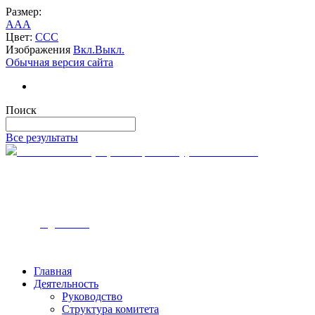
Размер:
A
A
A
Цвет:
C
C
C
Изображения
Вкл.
Выкл.
Обычная версия сайта
Поиск
Все результаты
Комитет по тарифам и ценам Курской области
305000, г. Курск
ул. Ленина, 12
Часы работы — с 9:00 до 18:00
Телефон - 8-4712-54-00-10
Email - k
tc@rkursk.ru
Главная
Деятельность
Руководство
Структура комитета