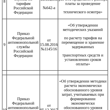
8
тарифам
платы за проведение
№642-а
Российской
технического осмотра»
Федерации
«Об утверждении
методических указаний
Приказ
Федеральной
по расчету тарифов на
от
антимонопольной
перемещение и хранение
9
15.08.2016
службы
задержанных
№1145/16
Российской
транспортных средств и
Федерации
установлению сроков
оплаты»
«Об утверждении методики
расчета экономически
обоснованного уровня
затрат, учитываемых при
Приказ
формировании
Федеральной
экономически
от
антимонопольной
обоснованного уровня
10
05.12.2017