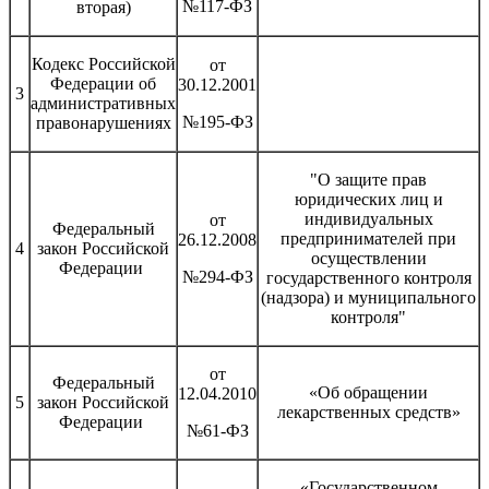
№117-ФЗ
вторая)
Кодекс Российской
от
Федерации об
30.12.2001
3
административных
№195-ФЗ
правонарушениях
"О защите прав
юридических лиц и
индивидуальных
от
Федеральный
предпринимателей при
26.12.2008
4
закон Российской
осуществлении
Федерации
№294-ФЗ
государственного контроля
(надзора) и муниципального
контроля"
от
Федеральный
«Об обращении
12.04.2010
5
закон Российской
лекарственных средств»
Федерации
№61-ФЗ
«Государственном