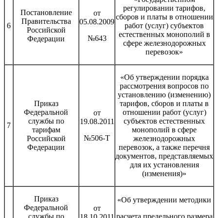
регулировании тарифов,
Постановление
от
сборов и платы в отношении
Правительства
05.08.2009
6
работ (услуг) субъектов
Российской
естественных монополий в
№643
Федерации
сфере железнодорожных
перевозок»
«Об утверждении порядка
рассмотрения вопросов по
установлению (изменению)
Приказ
тарифов, сборов и платы в
Федеральной
отношении работ (услуг)
от
службы по
субъектов естественных
19.08.2011
7
тарифам
монополий в сфере
№506-Т
Российской
железнодорожных
Федерации
перевозок, а также перечня
документов, представляемых
для их установления
(изменения)»
Приказ
«Об утверждении методики
Федеральной
от
службы по
расчета предельного размера
18.10.2011