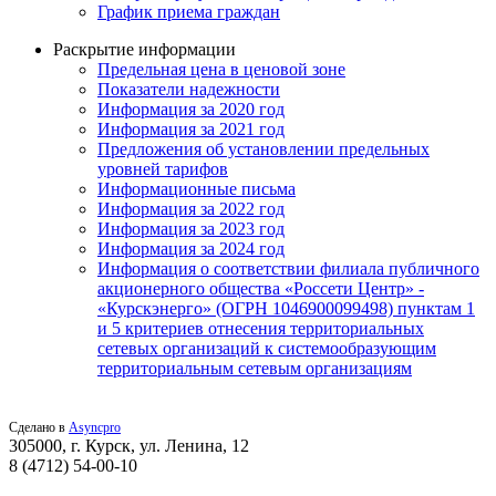
График приема граждан
Раскрытие информации
Предельная цена в ценовой зоне
Показатели надежности
Информация за 2020 год
Информация за 2021 год
Предложения об установлении предельных
уровней тарифов
Информационные письма
Информация за 2022 год
Информация за 2023 год
Информация за 2024 год
Информация о соответствии филиала публичного
акционерного общества «Россети Центр» -
«Курскэнерго» (ОГРН 1046900099498) пунктам 1
и 5 критериев отнесения территориальных
сетевых организаций к системообразующим
территориальным сетевым организациям
Сделано в
Asyncpro
305000, г. Курск, ул. Ленина, 12
8 (4712) 54-00-10