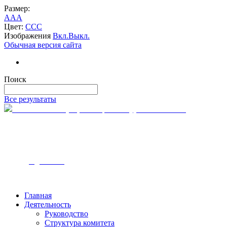
Размер:
A
A
A
Цвет:
C
C
C
Изображения
Вкл.
Выкл.
Обычная версия сайта
Поиск
Все результаты
Комитет по тарифам и ценам Курской области
305000, г. Курск
ул. Ленина, 12
Часы работы — с 9:00 до 18:00
Телефон - 8-4712-54-00-10
Email - k
tc@rkursk.ru
Главная
Деятельность
Руководство
Структура комитета