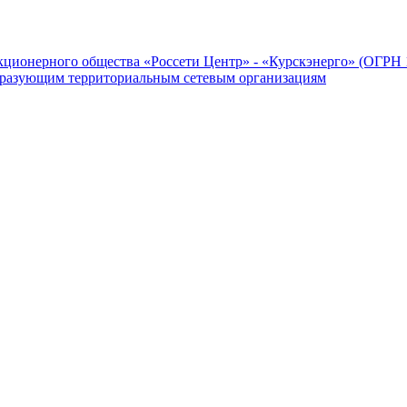
ционерного общества «Россети Центр» - «Курскэнерго» (ОГРН 1
бразующим территориальным сетевым организациям