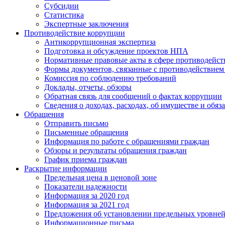
Субсидии
Статистика
Экспертные заключения
Противодействие коррупции
Антикоррупционная экспертиза
Подготовка и обсуждение проектов НПА
Нормативные правовые акты в сфере противодейст
Формы документов, связанные с противодействием 
Комиссия по соблюдению требований
Доклады, отчеты, обзоры
Обратная связь для сообщений о фактах коррупции
Сведения о доходах, расходах, об имуществе и обяз
Обращения
Отправить письмо
Письменные обращения
Информация по работе с обращениями граждан
Обзоры и результаты обращения граждан
График приема граждан
Раскрытие информации
Предельная цена в ценовой зоне
Показатели надежности
Информация за 2020 год
Информация за 2021 год
Предложения об установлении предельных уровней
Информационные письма