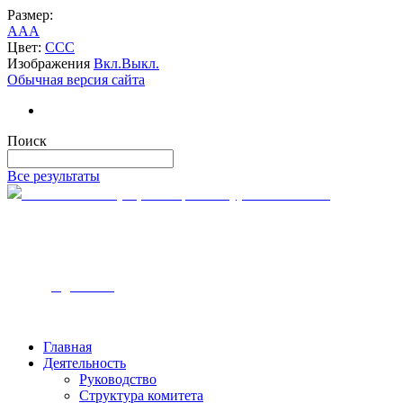
Размер:
A
A
A
Цвет:
C
C
C
Изображения
Вкл.
Выкл.
Обычная версия сайта
Поиск
Все результаты
Комитет по тарифам и ценам Курской области
305000, г. Курск
ул. Ленина, 12
Часы работы — с 9:00 до 18:00
Телефон - 8-4712-54-00-10
Email - k
tc@rkursk.ru
Главная
Деятельность
Руководство
Структура комитета