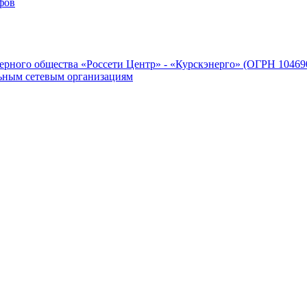
фов
рного общества «Россети Центр» - «Курскэнерго» (ОГРН 104690
ьным сетевым организациям