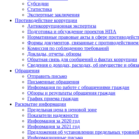
Субсидии
Статистика
Экспертные заключения
Противодействие коррупции
Антикоррупционная экспертиза
Подготовка и обсуждение проектов НПА
Нормативные правовые акты в сфере противодейст
Формы документов, связанные с противодействием 
Комиссия по соблюдению требований
Доклады, отчеты, обзоры
Обратная связь для сообщений о фактах коррупции
Сведения о доходах, расходах, об имуществе и обяз
Обращения
Отправить письмо
Письменные обращения
Информация по работе с обращениями граждан
Обзоры и результаты обращения граждан
График приема граждан
Раскрытие информации
Предельная цена в ценовой зоне
Показатели надежности
Информация за 2020 год
Информация за 2021 год
Предложения об установлении предельных уровней
Информационные письма