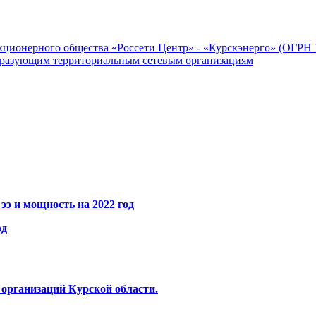
ционерного общества «Россети Центр» - «Курскэнерго» (ОГРН 1
бразующим территориальным сетевым организациям
ээ и мощность на 2022 год
од
организаций Курской области.