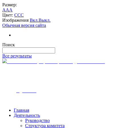
Размер:
A
A
A
Цвет:
C
C
C
Изображения
Вкл.
Выкл.
Обычная версия сайта
Поиск
Все результаты
Комитет по тарифам и ценам Курской области
305000, г. Курск
ул. Ленина, 12
Часы работы — с 9:00 до 18:00
Телефон - 8-4712-54-00-10
Email - k
tc@rkursk.ru
Главная
Деятельность
Руководство
Структура комитета