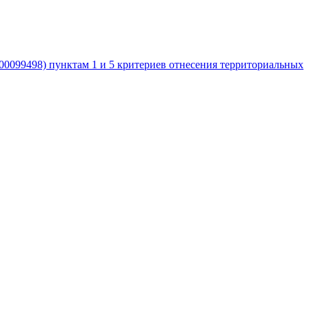
0099498) пунктам 1 и 5 критериев отнесения территориальных