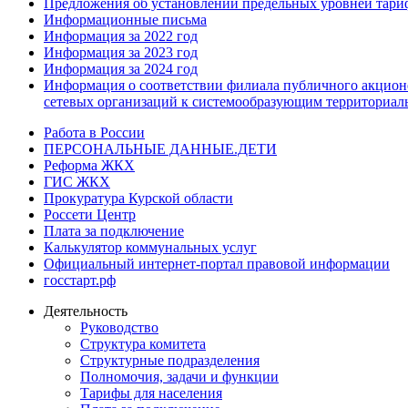
Предложения об установлении предельных уровней тари
Информационные письма
Информация за 2022 год
Информация за 2023 год
Информация за 2024 год
Информация о соответствии филиала публичного акционе
сетевых организаций к системообразующим территориал
Работа в России
ПЕРСОНАЛЬНЫЕ ДАННЫЕ.ДЕТИ
Реформа ЖКХ
ГИС ЖКХ
Прокуратура Курской области
Россети Центр
Плата за подключение
Калькулятор коммунальных услуг
Официальный интернет-портал правовой информации
госстарт.рф
Деятельность
Руководство
Структура комитета
Структурные подразделения
Полномочия, задачи и функции
Тарифы для населения