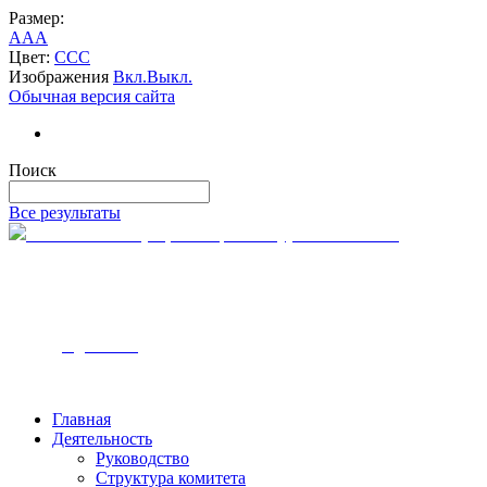
Размер:
A
A
A
Цвет:
C
C
C
Изображения
Вкл.
Выкл.
Обычная версия сайта
Поиск
Все результаты
Комитет по тарифам и ценам Курской области
305000, г. Курск
ул. Ленина, 12
Часы работы — с 9:00 до 18:00
Телефон - 8-4712-54-00-10
Email - k
tc@rkursk.ru
Главная
Деятельность
Руководство
Структура комитета