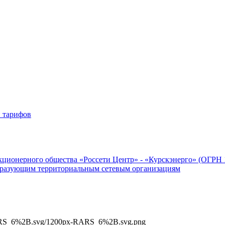
 тарифов
ционерного общества «Россети Центр» - «Курскэнерго» (ОГРН 1
бразующим территориальным сетевым организациям