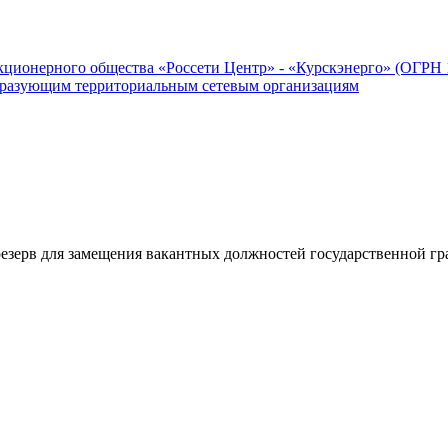
ционерного общества «Россети Центр» - «Курскэнерго» (ОГРН 1
бразующим территориальным сетевым организациям
езерв для замещения вакантных должностей государственной гр