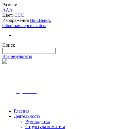
Размер:
A
A
A
Цвет:
C
C
C
Изображения
Вкл.
Выкл.
Обычная версия сайта
Поиск
Все результаты
Комитет по тарифам и ценам Курской области
305000, г. Курск
ул. Ленина, 12
Часы работы — с 9:00 до 18:00
Телефон - 8-4712-54-00-10
Email - k
tc@rkursk.ru
Главная
Деятельность
Руководство
Структура комитета