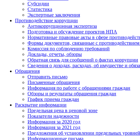
Субсидии
Статистика
Экспертные заключения
Противодействие коррупции
Антикоррупционная экспертиза
Подготовка и обсуждение проектов НПА
Нормативные правовые акты в сфере противодейст
Формы документов, связанные с противодействием 
Комиссия по соблюдению требований
Доклады, отчеты, обзоры
Обратная связь для сообщений о фактах коррупции
Сведения о доходах, расходах, об имуществе и обяз
Обращения
Отправить письмо
Письменные обращения
Информация по работе с обращениями граждан
Обзоры и результаты обращения граждан
График приема граждан
Раскрытие информации
Предельная цена в ценовой зоне
Показатели надежности
Информация за 2020 год
Информация за 2021 год
Предложения об установлении предельных уровней
Информационные письма